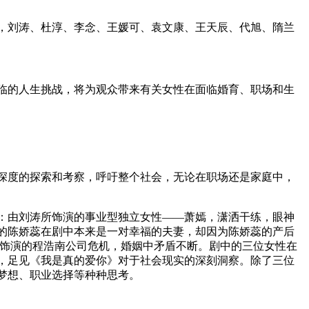
，刘涛、杜淳、李念、王媛可、袁文康、王天辰、代旭、隋兰
临的人生挑战，将为观众带来有关女性在面临婚育、职场和生
深度的探索和考察，呼吁整个社会，无论在职场还是家庭中，
：由刘涛所饰演的事业型独立女性——萧嫣，潇洒干练，眼神
演的陈娇蕊在剧中本来是一对幸福的夫妻，却因为陈娇蕊的产后
旭饰演的程浩南公司危机，婚姻中矛盾不断。剧中的三位女性在
，足见《我是真的爱你》对于社会现实的深刻洞察。除了三位
梦想、职业选择等种种思考。