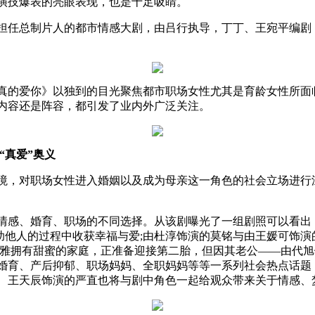
演技爆表的亮眼表现，也是十足吸睛。
任总制片人的都市情感大剧，由吕行执导，丁丁、王宛平编剧
的爱你》以独到的目光聚焦都市职场女性尤其是育龄女性所面
内容还是阵容，都引发了业内外广泛关注。
“真爱”奥义
，对职场女性进入婚姻以及成为母亲这一角色的社会立场进行
感、婚育、职场的不同选择。从该剧曝光了一组剧照可以看出
帮助他人的过程中收获幸福与爱;由杜淳饰演的莫铭与由王媛可饰
尤雅拥有甜蜜的家庭，正准备迎接第二胎，但因其老公——由代
婚育、产后抑郁、职场妈妈、全职妈妈等等一系列社会热点话题
、王天辰饰演的严直也将与剧中角色一起给观众带来关于情感、