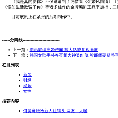
《我是真的爱你》不仅邀请到了凭借着《金婚风雨情》《女
《假如生活欺骗了你》等诸多佳作的金牌编剧王宛平加持，二
目前该剧正在紧张的后期制作中。
------分隔线----------------------------
上一篇：
周迅懒理离婚传闻 戴大钻戒参观画展
下一篇：
韩国女歌手朴春亮相大钟奖红毯 脸部僵硬疑整
栏目列表
新闻
财经
娱乐
女性
推荐内容
何炅弯腰给新人让镜头 网友：太暖