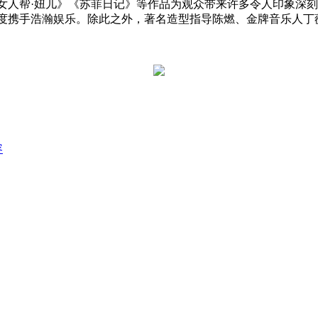
人帮·妞儿》《苏菲日记》等作品为观众带来许多令人印象深刻
度携手浩瀚娱乐。除此之外，著名造型指导陈燃、金牌音乐人丁
容