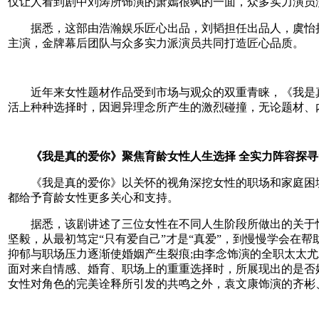
仅让人看到剧中刘涛所饰演的萧嫣很飒的一面，众多实力演员
据悉，这部由浩瀚娱乐匠心出品，刘韬担任出品人，虞怡担
主演，金牌幕后团队与众多实力派演员共同打造匠心品质。
近年来女性题材作品受到市场与观众的双重青睐，《我是真
活上种种选择时，因迥异理念所产生的激烈碰撞，无论题材、
《我是真的爱你》聚焦育龄女性人生选择 全实力阵容探寻
《我是真的爱你》以关怀的视角深挖女性的职场和家庭困境
都给予育龄女性更多关心和支持。
据悉，该剧讲述了三位女性在不同人生阶段所做出的关于情
坚毅，从最初笃定“只有爱自己”才是“真爱”，到慢慢学会在
抑郁与职场压力逐渐使婚姻产生裂痕;由李念饰演的全职太太
面对来自情感、婚育、职场上的重重选择时，所展现出的是否
女性对角色的完美诠释所引发的共鸣之外，袁文康饰演的齐彬