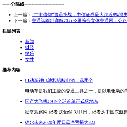
------分隔线----------------------------
上一篇：
“牛市信仰”遭遇挑战，中信证券最大跌近8%损
下一篇：
交通运输部详解70万公里综合立体交通网，公
栏目列表
新闻
财经
娱乐
女性
推荐内容
电动车锂电池和铅酸电池，选哪个
电动车是我们主流的交通工具之一，是以电驱动的车型
国产大飞机C919全球首单正式落地东
经济观察网 记者 沈怡然 3月1日，记者从中国东航集
德尔未来2020年度归母净亏损为323