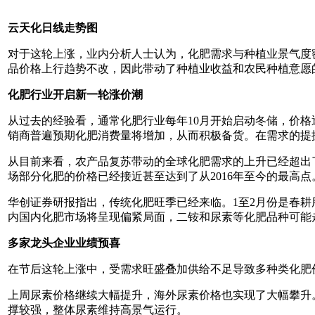
云天化日线走势图
对于这轮上涨，业内分析人士认为，化肥需求与种植业景气度密切
品价格上行趋势不改，因此带动了种植业收益和农民种植意愿
化肥行业开启新一轮涨价潮
从过去的经验看，通常化肥行业每年10月开始启动冬储，价
销商普遍预期化肥消费量将增加，从而积极备货。在需求的提
从目前来看，农产品复苏带动的全球化肥需求的上升已经超出
场部分化肥的价格已经接近甚至达到了从2016年至今的最高点
华创证券研报指出，传统化肥旺季已经来临。1至2月份是春
内国内化肥市场将呈现偏紧局面，二铵和尿素等化肥品种可能
多家龙头企业业绩预喜
在节后这轮上涨中，受需求旺盛叠加供给不足导致多种类化肥
上周尿素价格继续大幅提升，海外尿素价格也实现了大幅攀升。
撑较强，整体尿素维持高景气运行。