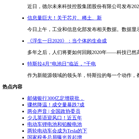
近日，德尔未来科技控股集团股份有限公司发布2020 
信息量巨大！关于芯片、稀土、新
今日上午，工业和信息化部发布相关数据。数据显示，2
《浮生一日2020》：当个体的生命成
多年之后，人们将要如何回顾2020年——科技已然高
特斯拉4月“电池日”临近，“干电
作为新能源领域的领头羊，特斯拉的每一个动作，都能
热点内容
邮储银行300亿定增获批，
骤然降温！成交量暴跌7成
两会声音 | 全国政协委员
少儿英语迎风口！近五年
电动车锂电池和铅酸电池
两轮电动车会成为Tesla的下
国家税务总局曝光首起增