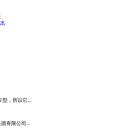
失
路水
，所以它...
团有限公司...