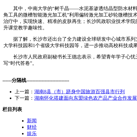
其中，中南大学的“树千晶——水泥基渗透结晶型防水材料全
角工具的微槽智能激光加工机”利用偏转激光加工砂轮微槽技
治疗中，实现快速、精准的皮肤再生；长沙民政职业技术学院
升课堂教学趣味性。
据了解，长沙市还出台了全力建设全球研发中心城市系列支持
大学科技园和1个省级大学科技园等，进一步推动高校科技成
长沙市人民政府副秘书长王德志表示，希望青年学子心忧天
写“时代答卷”。
------分隔线----------------------------
上一篇：
湖南8县（市）跻身中国旅游百强县市行列
下一篇：
湖南怀化搭建面向东盟绿色农产品产业合作发展
栏目列表
新闻
财经
娱乐