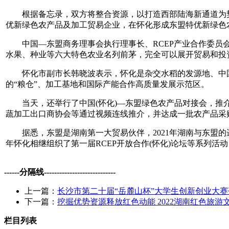
根据备忘录，双方将整合资源，以打造西部陆海新通道为契机
优新绿色农产品及加工贸易企业，在怀化形成东盟特优新绿色
中国—东盟商务理事会执行理事长、RCEP产业合作委员会
水果、种业等六大特色农业名列前茅，完全可以展开贸易和投
怀化市副市长韩晓波表示，怀化是杂交水稻的发源地、中国南
的“粮仓”、加工基地和国际产能合作高质量发展示范区。
当天，还举行了中国(怀化)—东盟绿色农产品对接会，推介中
蔬加工出口商协会等通过视频连线推介，并达成一批农产品采
据悉，东盟是湖南第一大贸易伙伴，2021年湖南与东盟的进出
年怀化相继组织了第一届RCEP开放合作(怀化)论坛等系列活
------分隔线----------------------------
上一篇：
长沙市第二十届“岳麓山杯”大学生创新创业大赛落
下一篇：
挖掘优势资源释放红色动能 2022湖南红色旅游
栏目列表