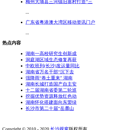
梅州大埔县三河镇旧寨村打造“三
...
广东省粤港澳大湾区移动资讯门户
...
热点内容
湖南一高校研究生创新成
洞庭湖区域生态修复再获
中欧班列(长沙)发运量同比
湖南省万名干部“沉下去
强降雨“卷土重来” 湖南
湖南长城打造国产自主安
十二届湖南省委第二轮巡
挖掘优势资源释放红色动
湖南怀化搭建面向东盟绿
长沙市第二十届“岳麓山
Copyright © 2010 - 2020
长沙视窗
版权所有